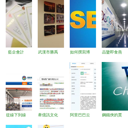
藍企會計
武漢市勝禹
如何撰寫博
品鑒即食燕
專業會計代
企業管理
客以加速網
窩加工廠
賬與網絡文
深耕網絡文
絡文化經營
透明工廠引
化經營許可
化經營，賦
許可證相關
領網絡文化
證服務的雙
能企業合規
內容收錄
經營新浪潮
重保障
發展
從線下到線
牽億訊文化
阿里巴巴云
鋼鐵俠的賈
上 煤炭機
經驗分享
計算進軍AI
維斯走進現