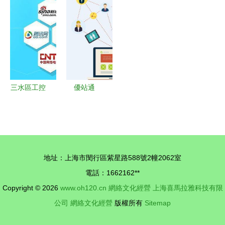
械行業的網
打造高效網
與娛樂融合
實？這家公
絡營銷轉型
絡營銷方
新賽道，貓
司打造了AI
與文化品牌
案，深耕網
精公司成立
運動版“網
構建
絡文化經營
預示未來戰
絡文化經
略布局
營”
三水區工控
優站通
設備企業如
OEM商學
何通過全網
院解析 網
營銷與網絡
絡營銷的七
文化經營實
大特點與網
地址：上海市閔行區紫星路588號2幢2062室
現高效推廣
絡文化經營
電話：1662162**
之道
Copyright © 2026
www.oh120.cn
網絡文化經營
上海喜馬拉雅科技有限
公司
網絡文化經營
版權所有
Sitemap